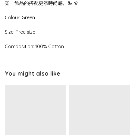
架，飾品的搭配更添時尚感。🦢 🥂
Colour: Green
Size: Free size
Composition: 100% Cotton
You might also like