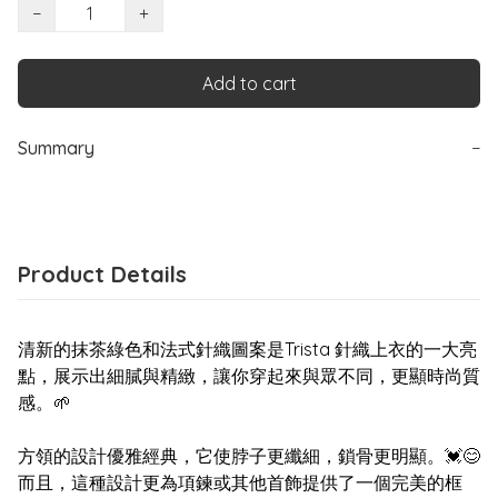
−
+
Add to cart
Summary
−
Product Details
清新的抹茶綠色和法式針織圖案是Trista 針織上衣的一大亮
點，展示出細膩與精緻，讓你穿起來與眾不同，更顯時尚質
感。🌱
方領的設計優雅經典，它使脖子更纖細，鎖骨更明顯。💓😊
而且，這種設計更為項鍊或其他首飾提供了一個完美的框