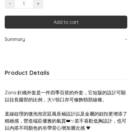
−
+
Add to cart
Summary
−
Product Details
Zaria 針織外套是一件四季百搭的外套，它短版的設計可顯
以拉長腿部的比例，大V領口亦可修飾頸部線條。
直線紋理的微泡泡宮廷風長袖設計以及金屬的鈕扣更增添了
精緻感，營造端莊優雅的氣質👑✨若不喜歡低胸設計，也可
以內搭不同顏色的吊帶背心增加層次感 💗